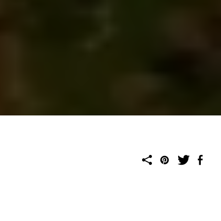
تُعد محافظة بيش شمال منطقة جازان واحدة من أجمل الوجهات
السياحية في المملكة العربية السعودية، حيث تتمايز بجمالها الطبيعي
المدهش الذي يتجلى على نحو خاص مع بداية فصل الخريف. بعد هطول
الأمطار الموسمية، يتحول وادي بيش إلى مشهد بديع تكتسي فيه