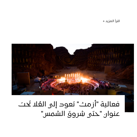
اقرأ المزيد +
فعالية "أزمث" تعود إلى العُلا تحت
عنوان "حتى شروق الشمس"