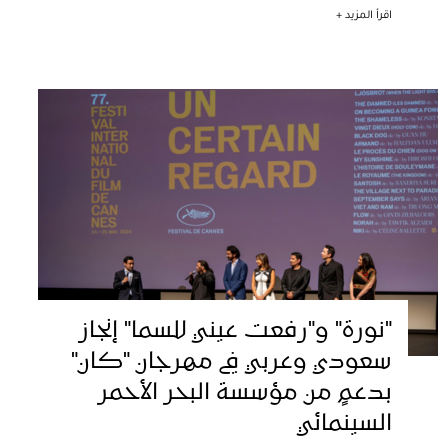
اقرأ المزيد +
"نورة" و"رفعت عيني للسما" إنجاز
سعودي وعربي في مهرجان "كان"
بدعمٍ من مؤسسة البحر الأحمر
السينمائي