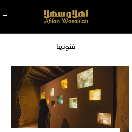
فنونها