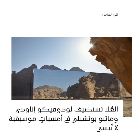
اقرأ المزيد +
العُلا تستضيف لودوفيكو إناودي
وماتيو بوتشيلي في أمسياتٍ موسيقية
لا تُنسى