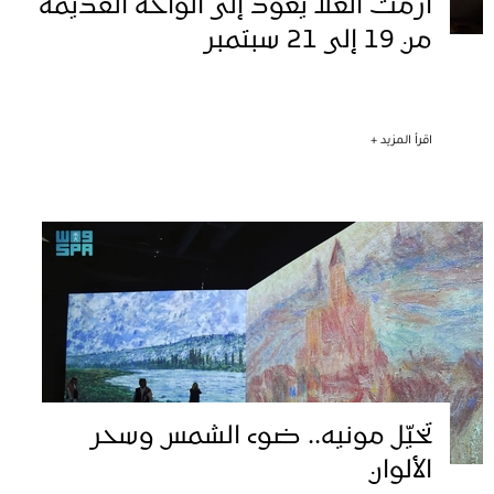
أزمث العلا يعود إلى الواحة القديمة
من 19 إلى 21 سبتمبر
اقرأ المزيد +
تخيّل مونيه.. ضوء الشمس وسحر
الألوان