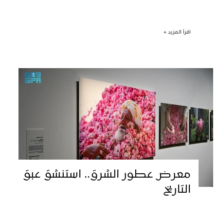
اقرأ المزيد +
معرض عطور الشرق.. استنشق عبق
التاريخ