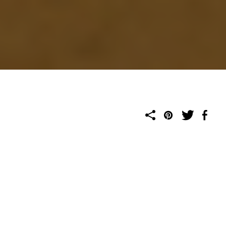
تُرحب العلا بزوارها خلال شهر رمضان مع تجارب طعام مميزة تجمع بين
الأجواء الروحانية والضيافة الأصيلة وسط طبيعتها الخلابة. ويوفر
الشهر الفضيل فرصة مثالية للعائلات والأصدقاء للاجتماع وتناول
أشهى المأكولات في أجواء هادئة، حيث يمكنهم الاستمتاع بنكهات
سعودية تقليدية وأطباق عالمية متميزة
.
تقدم العلا من الغروب حتى شروق الشمس مجموعة من تجارب
الإفطار والسحور الفريدة في مطاعمها المتميزة، لتوفر للزوار فرصة