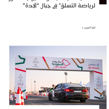
لرياضة التسلق" في جبال “بَجْدة”
اقرأ المزيد +