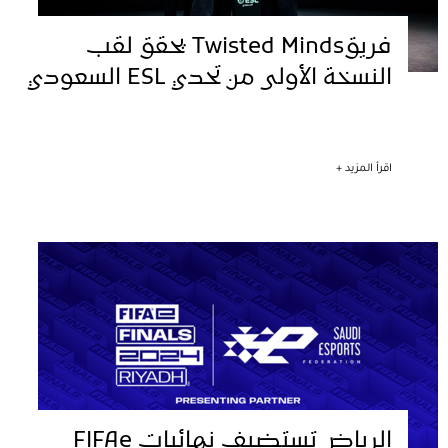
فريقTwisted Minds يحقق لقب
النسخة الأولى من تحدي ESL السعودي
اقرأ المزيد +
الرياض تستضيف نهائيات FIFAe