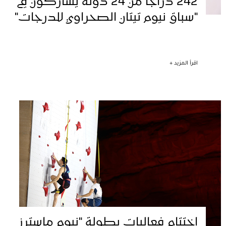
242 درّاجًا من 24 دولة يشاركون في
"سباق نيوم تيتان الصحراوي للدرجات"
اقرأ المزيد +
اختتام فعاليات بطولة "نيوم ماسترز