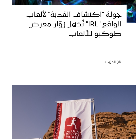
جولة "اكتشاف القدية" لألعاب
الواقع "IRL" تُذهل زوّار معرض
طوكيو للألعاب
اقرأ المزيد +