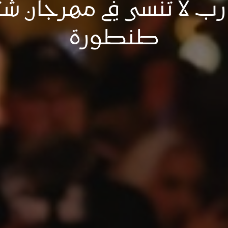
رب لا تُنسى في مهرجان شت
طنطورة