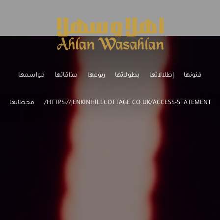
فنونها
إطلالاتها
بطولاتها
ربوعها
مذاقاتها
مواسمها
HTTPS://JENKINHILLCOTTAGE.CO.UK/ACCESS-STATEMENT/
محطاتها