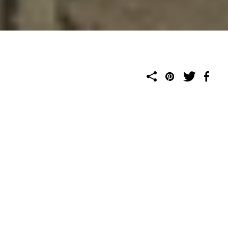
فتحي سمير
تعد الفاو من أهم المواقع الأثرية في المملكة العربية السعودية، وتقع
على بعد 150 كيلومترًا تقريبا من الجهة الجنوبية الشرقية لمحافظة وادي
الدواسر.
تحظى القرية بأهمية تاريخية من منطلق كونها مركزًا تجاريًا مهمًا
ومحطة رئيسة لقوافل الحبوب والنسيج قديمًا، ويرجع ذلك إلى موقعها
الجغرافي المتميز. كانت الفاو في أزمنة غابرة نقطة عبور لقوافل سبأ
ومعين وحضرموت وحمير التي كانت تتوقف في الفاو ثم تستكمل
رحلاتها إلى الأفلاج واليمامة، ومنها إلى بلاد الرافدين أو الشام.